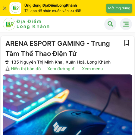
Ứng dụng ĐịaĐiểmLongKhánh
Mở ứng dụng
Tải app để nhận muôn vàn ưu đãi!
ARENA ESPORT GAMING - Trung
Tâm Thể Thao Điện Tử
135 Nguyễn Thị Minh Khai, Xuân Hoà, Long Khánh
Hiển thị bản đồ
—
Xem đường đi
—
Xem menu