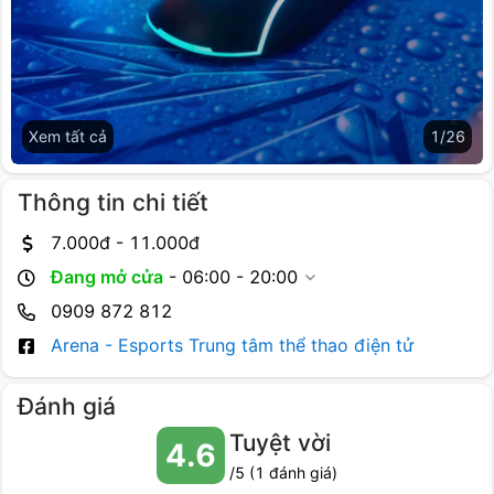
Xem tất cả
1
/
26
Thông tin chi tiết
7.000
đ -
11.000
đ
Đang mở cửa
-
06:00 - 20:00
0909 872 812
Arena - Esports Trung tâm thể thao điện tử
Đánh giá
Tuyệt vời
4.6
/5 (
1
đánh giá)