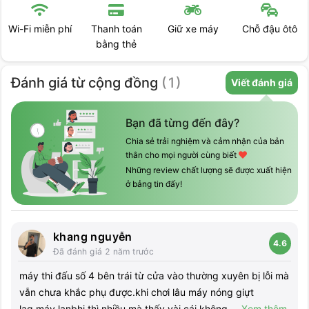
Thanh toán
Giữ xe máy
Chỗ đậu ôtô
Máy lạnh &
bằng thẻ
điều hòa
Đánh giá
từ cộng đồng
(
1
)
Viết đánh giá
Bạn đã từng đến đây?
Chia sẻ trải nghiệm và cảm nhận của bản
thân cho mọi người cùng biết
Những review chất lượng sẽ được xuất hiện
ở bảng tin đấy!
khang nguyễn
4.6
Đã đánh giá
2 năm trước
máy thi đấu số 4 bên trái từ cửa vào thường xuyên bị lỗi mà
vẫn chưa khắc phụ được.khi chơi lâu máy nóng giựt
lag.máy lanbhj thì nhiều mà thấy vài cái không
...
Xem thêm