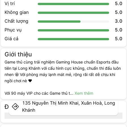
Vị trí
5.0
Không gian
5.0
Chất lượng
3.0
Phục vụ
5.0
Giá cả
5.0
Giới thiệu
Game thủ cùng trải nghiệm Gaming House chuẩn Esports đầu
tiên tại Long Khánh với cấu hình cực khủng, chuẩn thi đấu luôn
nhen 🤩 Với phòng máy lạnh mát mẻ, rộng rãi rất dễ chịu khi
ngồi chơi nè ❤️
Với 90 máy VIP cho các Game thủ t
...
Xem thêm
135 Nguyễn Thị Minh Khai, Xuân Hoà, Long
Địa điểm cụ thể
Khánh