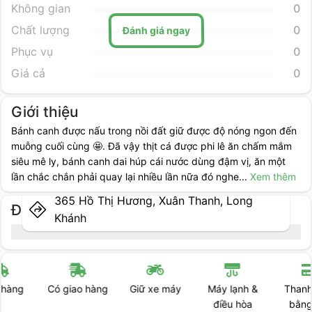
Không gian
0
Chất lượng
0
Đánh giá ngay
Phục vụ
0
Giá cả
0
Giới thiệu
Bánh canh được nấu trong nồi đất giữ được độ nóng ngon đến
muỗng cuối cùng 🤩. Đã vậy thịt cá được phi lê ăn chấm mắm
siêu mê ly, bánh canh dai húp cái nước dùng đậm vị, ăn một
lần chắc chắn phải quay lại nhiều lần nữa đó nghe
...
Xem thêm
365 Hồ Thị Hương, Xuân Thanh, Long
Địa điểm cụ thể
Khánh
Có giao hàng
Giữ xe máy
Máy lạnh &
Thanh toán
điều hòa
bằng thẻ