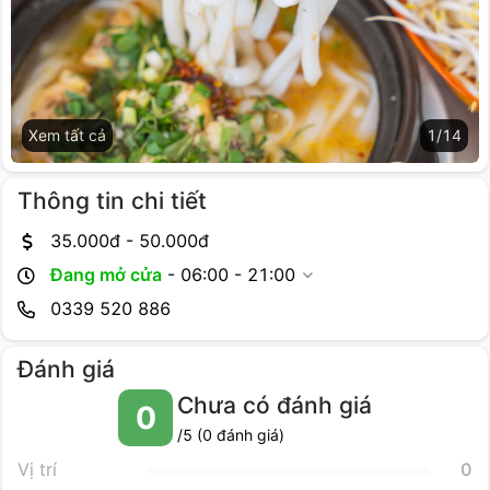
Xem tất cả
1
/
14
Thông tin chi tiết
35.000
đ -
50.000
đ
Đang mở cửa
-
06:00 - 21:00
0339 520 886
Đánh giá
Chưa có đánh giá
0
/5 (
0
đánh giá)
Vị trí
0