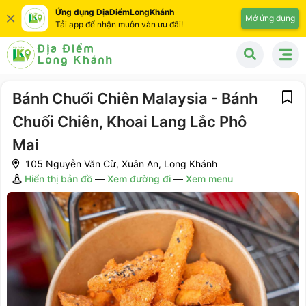
Ứng dụng ĐịaĐiểmLongKhánh
Mở ứng dụng
Tải app để nhận muôn vàn ưu đãi!
Bánh Chuối Chiên Malaysia - Bánh
Chuối Chiên, Khoai Lang Lắc Phô
Mai
105 Nguyễn Văn Cừ, Xuân An, Long Khánh
Hiển thị bản đồ
—
Xem đường đi
—
Xem menu