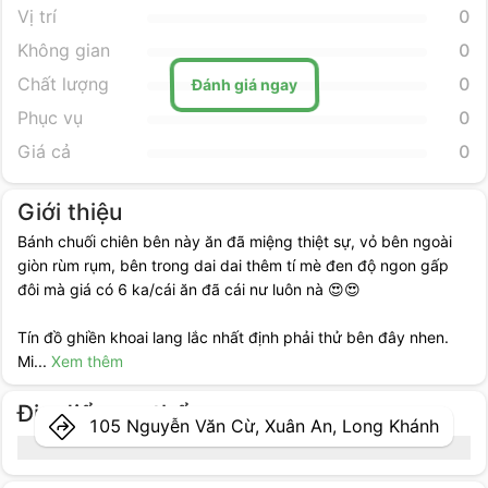
Vị trí
0
Không gian
0
Chất lượng
0
Đánh giá ngay
Phục vụ
0
Giá cả
0
Giới thiệu
Bánh chuối chiên bên này ăn đã miệng thiệt sự, vỏ bên ngoài
giòn rùm rụm, bên trong dai dai thêm tí mè đen độ ngon gấp
đôi mà giá có 6 ka/cái ăn đã cái nư luôn nà 😍😍
Tín đồ ghiền khoai lang lắc nhất định phải thử bên đây nhen.
Mi
...
Xem thêm
Địa điểm cụ thể
105 Nguyễn Văn Cừ, Xuân An, Long Khánh