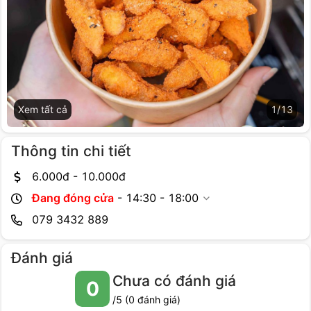
Xem tất cả
1
/
13
Thông tin chi tiết
6.000
đ -
10.000
đ
Đang đóng cửa
-
14:30 - 18:00
079 3432 889
Đánh giá
Chưa có đánh giá
0
/5 (
0
đánh giá)