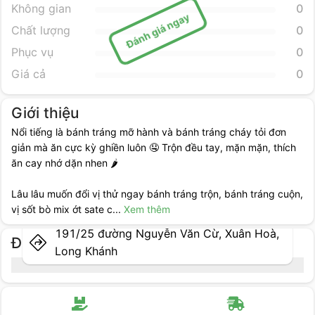
Không gian
0
Đánh giá ngay
Chất lượng
0
Phục vụ
0
Giá cả
0
Giới thiệu
Nổi tiếng là bánh tráng mỡ hành và bánh tráng cháy tỏi đơn
giản mà ăn cực kỳ ghiền luôn 🤤 Trộn đều tay, mặn mặn, thích
ăn cay nhớ dặn nhen 🌶️
Lâu lâu muốn đổi vị thử ngay bánh tráng trộn, bánh tráng cuộn,
vị sốt bò mix ớt sate c
...
Xem thêm
191/25 đường Nguyễn Văn Cừ, Xuân Hoà,
Địa điểm cụ thể
Long Khánh