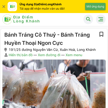
Ứng dụng ĐịaĐiểmLongKhánh
Mở ứng dụng
Tải app để nhận muôn vàn ưu đãi!
Bánh Tráng Cô Thuỷ - Bánh Tráng
Huyền Thoại Ngon Cực
191/25 đường Nguyễn Văn Cừ, Xuân Hoà, Long Khánh
Hiển thị bản đồ
—
Xem đường đi
—
Xem menu