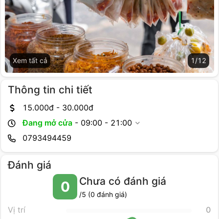
Xem tất cả
1
/
12
Thông tin chi tiết
15.000
đ -
30.000
đ
Đang mở cửa
-
09:00 - 21:00
0793494459
Đánh giá
Chưa có đánh giá
0
/5 (
0
đánh giá)
Vị trí
0