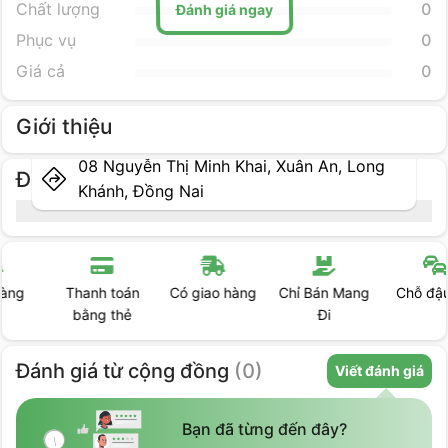
Đánh giá ngay
Chất lượng
0
Phục vụ
0
Giá cả
0
Giới thiệu
08 Nguyễn Thị Minh Khai, Xuân An, Long
Địa điểm cụ thể
Khánh, Đồng Nai
Thanh toán
Có giao hàng
Chỉ Bán Mang
Chỗ đậu ôtô
bằng thẻ
Đi
Đánh giá
từ cộng đồng
(
0
)
Viết đánh giá
Bạn đã từng đến đây?