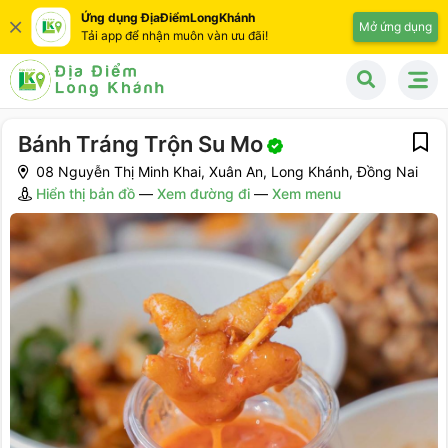
Ứng dụng ĐịaĐiểmLongKhánh
Mở ứng dụng
Tải app để nhận muôn vàn ưu đãi!
Bánh Tráng Trộn Su Mo
08 Nguyễn Thị Minh Khai, Xuân An, Long Khánh, Đồng Nai
Hiển thị bản đồ
—
Xem đường đi
—
Xem menu