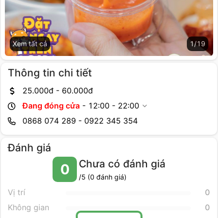
Xem tất cả
1
/
19
Thông tin chi tiết
25.000
đ -
60.000
đ
Đang đóng cửa
-
12:00 - 22:00
0868 074 289 - 0922 345 354
Đánh giá
Chưa có đánh giá
0
/5 (
0
đánh giá)
Vị trí
0
Không gian
0