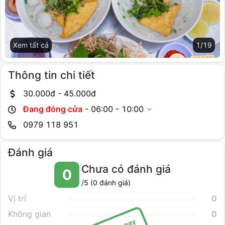
Xem tất cả
1
/
19
Thông tin chi tiết
30.000
đ -
45.000
đ
Đang đóng cửa
-
06:00 - 10:00
0979 118 951
Đánh giá
Chưa có đánh giá
0
/5 (
0
đánh giá)
Vị trí
0
Không gian
0