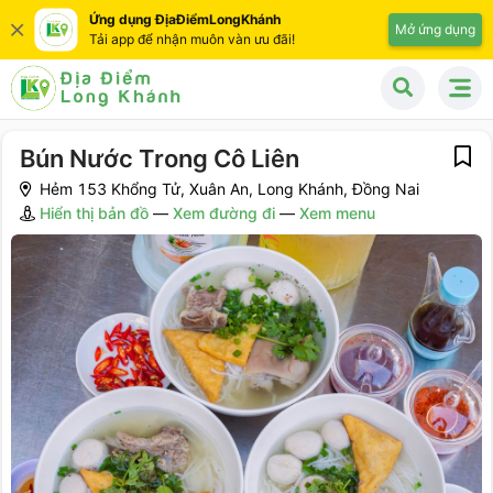
Ứng dụng ĐịaĐiểmLongKhánh
Mở ứng dụng
Tải app để nhận muôn vàn ưu đãi!
Bún Nước Trong Cô Liên
Hẻm 153 Khổng Tử, Xuân An, Long Khánh, Đồng Nai
Hiển thị bản đồ
—
Xem đường đi
—
Xem menu