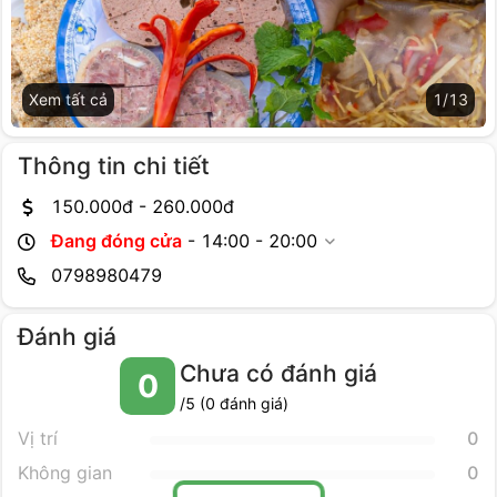
Xem tất cả
1
/
13
Thông tin chi tiết
150.000
đ -
260.000
đ
Đang đóng cửa
-
14:00 - 20:00
0798980479
Đánh giá
Chưa có đánh giá
0
/5 (
0
đánh giá)
Vị trí
0
Không gian
0