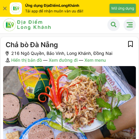
Ứng dụng ĐịaĐiểmLongKhánh
Mở ứng dụng
Tải app để nhận muôn vàn ưu đãi!
Chả bò Đà Nẵng
216 Ngô Quyền, Bảo Vinh, Long Khánh, Đồng Nai
Hiển thị bản đồ
—
Xem đường đi
—
Xem menu