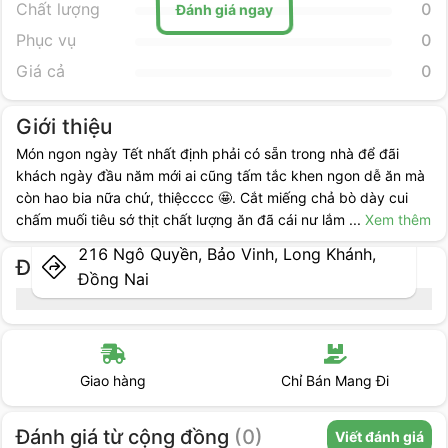
Chất lượng
0
Đánh giá ngay
Phục vụ
0
Giá cả
0
Giới thiệu
Món ngon ngày Tết nhất định phải có sẵn trong nhà để đãi
khách ngày đầu năm mới ai cũng tấm tắc khen ngon dễ ăn mà
còn hao bia nữa chứ, thiệcccc 🤩. Cắt miếng chả bò dày cui
chấm muối tiêu sớ thịt chất lượng ăn đã cái nư lắm
...
Xem thêm
216 Ngô Quyền, Bảo Vinh, Long Khánh,
Địa điểm cụ thể
Đồng Nai
Giao hàng
Chỉ Bán Mang Đi
Đánh giá
từ cộng đồng
(
0
)
Viết đánh giá