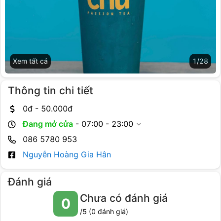
Xem tất cả
1
/
28
Thông tin chi tiết
0
đ -
50.000
đ
Đang mở cửa
-
07:00 - 23:00
086 5780 953
Nguyễn Hoàng Gia Hân
Đánh giá
Chưa có đánh giá
0
/5 (
0
đánh giá)