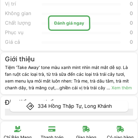
Vị trí
0
Không gian
0
Đánh giá ngay
Chất lượng
0
Phục vụ
0
Giá cả
0
Giới thiệu
Tiệm 'Take Away' tone màu xanh mint nhìn mát mắt dễ sợ. Là
fan ruột các loại trà, từ trà sữa đến các loại trà trái cây tươi,
xem menu lựa mỏi mắt luôn nhen: Trà me, trà dâu tằm, trà mít
chanh dây, trà măng cụt,...ghiền cái vị trà trái cây
...
Xem thêm
Địa điểm cụ thể
334 Hồng Thập Tự, Long Khánh
Chỉ Bán Mang
Thanh toán
Giao hàng
Có giao hàng