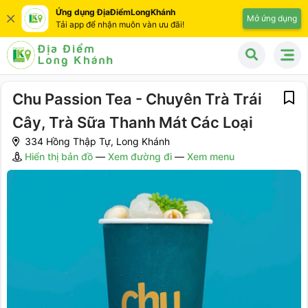
Ứng dụng ĐịaĐiểmLongKhánh
Mở ứng dụng
Tải app để nhận muôn vàn ưu đãi!
Chu Passion Tea - Chuyên Trà Trái
Cây, Trà Sữa Thanh Mát Các Loại
334 Hồng Thập Tự, Long Khánh
Hiển thị bản đồ
—
Xem đường đi
—
Xem menu