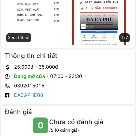
Xem tất cả
1
/
7
Thông tin chi tiết
25.000
đ -
35.000
đ
Đang mở cửa
-
07:00 - 23:30
0392015015
DACAPHE08
Đánh giá
Chưa có đánh giá
0
/5 (
0
đánh giá)