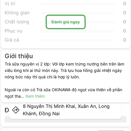
Vị trí
0
Không gian
0
Đánh giá ngay
Chất lượng
0
Phục vụ
0
Giá cả
0
Giới thiệu
Trà sữa nguyên vị 2 lớp: Với lớp kem trứng nướng bên trên làm
xiêu lòng khi ai thử món này. Trà lựu hoa hồng giải nhiệt ngày
nóng bức này thì quá chi là hợp lý luôn.
Ngoài ra còn có Trà sữa OKINAWA độ ngọt vừa thiên về phần
ngọt tha
...
Xem thêm
8 Nguyễn Thị Minh Khai, Xuân An, Long
Địa điểm cụ thể
Khánh, Đồng Nai