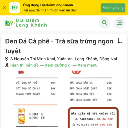
Ứng dụng ĐịaĐiểmLongKhánh
Mở ứng dụng
Tải app để nhận muôn vàn ưu đãi!
Đen Đá Cà phê - Trà sữa trứng ngon
tuyệt
8 Nguyễn Thị Minh Khai, Xuân An, Long Khánh, Đồng Nai
Hiển thị bản đồ
—
Xem đường đi
—
Xem menu