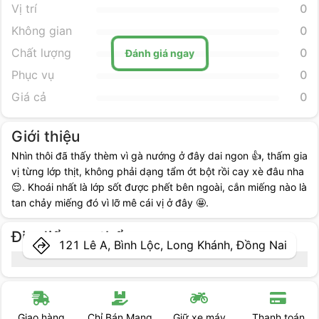
Vị trí
0
Không gian
0
Chất lượng
0
Đánh giá ngay
Phục vụ
0
Giá cả
0
Giới thiệu
Nhìn thôi đã thấy thèm vì gà nướng ở đây dai ngon 👍, thấm gia
vị từng lớp thịt, không phải dạng tẩm ớt bột rồi cay xè đâu nha
😌. Khoái nhất là lớp sốt được phết bên ngoài, cắn miếng nào là
tan chảy miếng đó vì lỡ mê cái vị ở đây 🤩.
Địa điểm cụ thể
121 Lê A, Bình Lộc, Long Khánh, Đồng Nai
Giao hàng
Chỉ Bán Mang
Giữ xe máy
Thanh toán