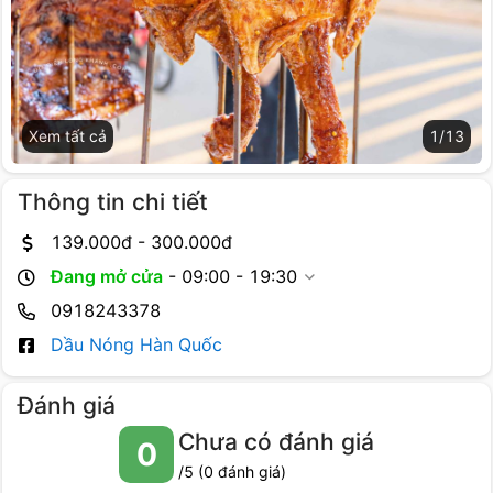
Xem tất cả
1
/
13
Thông tin chi tiết
139.000
đ -
300.000
đ
Đang mở cửa
-
09:00 - 19:30
0918243378
Dầu Nóng Hàn Quốc
Đánh giá
Chưa có đánh giá
0
/5 (
0
đánh giá)