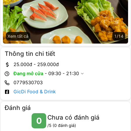
Xem tất cả
1
/
14
Thông tin chi tiết
25.000
đ -
259.000
đ
Đang mở cửa
-
09:30 - 21:30
0779530703
GicDi Food & Drink
Đánh giá
Chưa có đánh giá
0
/5 (
0
đánh giá)