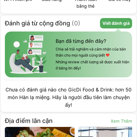
bằng thẻ
điều hòa
Đánh giá
từ cộng đồng
(
0
)
Viết đánh giá
Bạn đã từng đến đây?
Chia sẻ trải nghiệm và cảm nhận của bản
thân cho mọi người cùng biết
Những review chất lượng sẽ được xuất hiện
ở bảng tin đấy!
Chưa có đánh giá nào cho
GicDi Food & Drink: hơn 50
món Hàn lạ miệng
. Hãy là người đầu tiên làm chuyện
ấy!
Địa điểm lân cận
Xem Thêm