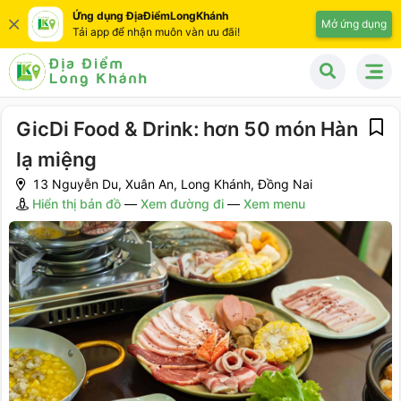
Ứng dụng ĐịaĐiểmLongKhánh
Mở ứng dụng
Tải app để nhận muôn vàn ưu đãi!
GicDi Food & Drink: hơn 50 món Hàn
lạ miệng
13 Nguyễn Du, Xuân An, Long Khánh, Đồng Nai
Hiển thị bản đồ
—
Xem đường đi
—
Xem menu