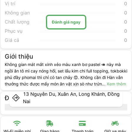
Vị trí
0
Không gian
0
Chất lượng
0
Đánh giá ngay
Phục vụ
0
Giá cả
0
Giới thiệu
Không gian mát mắt xinh xẻo màu xanh bơ pastel 🥑 này mà
ngồi ăn tô mì cay nóng hổi, set lẩu kim chi full topping, tokbokki
phủ đầy phomai thì chỉ có tan chảy 😍. Không cần đi Hàn vẫn
thưởng thức được mấy món ăn vặt xịn sò như trứn
...
Xem thêm
13 Nguyễn Du, Xuân An, Long Khánh, Đồng
Địa điểm cụ thể
Nai
Giao hàng
Thanh toán
Giữ xe máy
Máy lạnh &