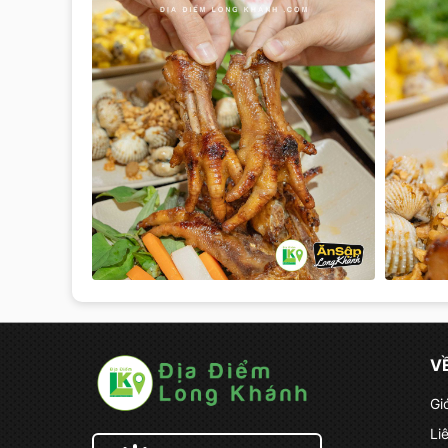
V
Gi
Li