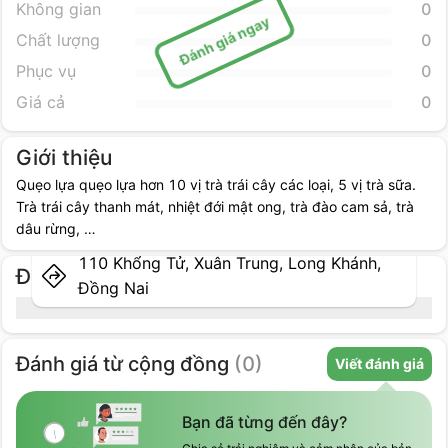
Không gian
0
Đánh giá ngay
Chất lượng
0
Phục vụ
0
Giá cả
0
Giới thiệu
Quẹo lựa quẹo lựa hơn 10 vị trà trái cây các loại, 5 vị trà sữa.
Trà trái cây thanh mát, nhiệt đới mật ong, trà đào cam sả, trà
dâu rừng, …
110 Khổng Tử, Xuân Trung, Long Khánh,
Địa điểm cụ thể
Đồng Nai
Đánh giá
từ cộng đồng
(
0
)
Viết đánh giá
Bạn đã từng đến đây?