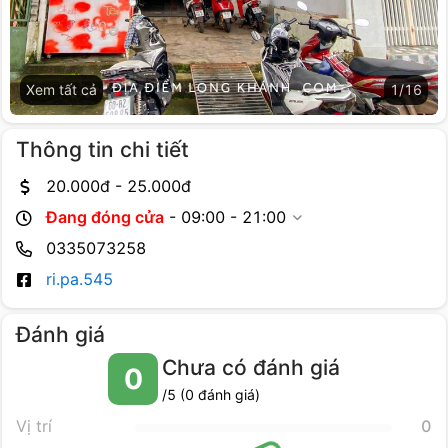
Xem tất cả
1
/
16
Thông tin chi tiết
20.000
đ -
25.000
đ
Đang đóng cửa
-
09:00 - 21:00
0335073258
ri.pa.545
Đánh giá
Chưa có đánh giá
0
/5 (
0
đánh giá)
Vị trí
0