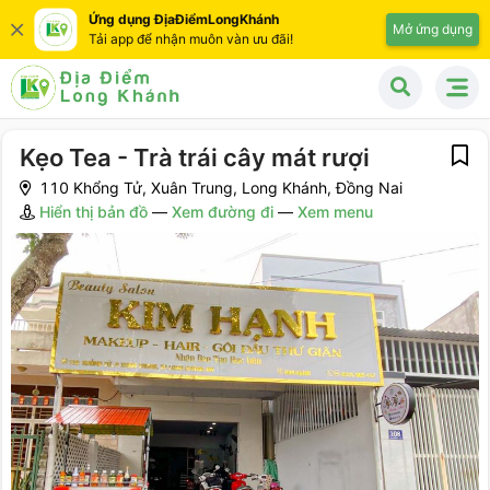
Ứng dụng ĐịaĐiểmLongKhánh
Mở ứng dụng
Tải app để nhận muôn vàn ưu đãi!
Kẹo Tea - Trà trái cây mát rượi
110 Khổng Tử, Xuân Trung, Long Khánh, Đồng Nai
Hiển thị bản đồ
—
Xem đường đi
—
Xem menu