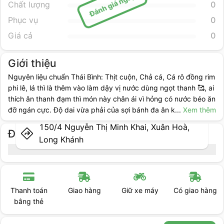
Đánh giá ngay
Chất lượng
0
Phục vụ
0
Giá cả
0
Giới thiệu
Nguyên liệu chuẩn Thái Bình: Thịt cuộn, Chả cá, Cá rô đồng rim
phi lê, lá thì là thêm vào làm dậy vị nước dùng ngọt thanh 🥰, ai
thích ăn thanh đạm thì món này chân ái vì hỏng có nước béo ăn
đỡ ngán cực. Độ dai vừa phải của sợi bánh đa ăn k
...
Xem thêm
150/4 Nguyễn Thị Minh Khai, Xuân Hoà,
Địa điểm cụ thể
Long Khánh
Giao hàng
Giữ xe máy
Có giao hàng
Chỗ đậu ôtô