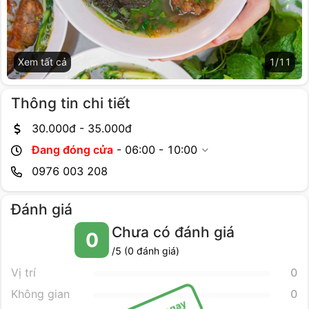
Xem tất cả
1
/
11
Thông tin chi tiết
30.000
đ -
35.000
đ
Đang đóng cửa
-
06:00 - 10:00
0976 003 208
Đánh giá
Chưa có đánh giá
0
/5 (
0
đánh giá)
Vị trí
0
Không gian
0