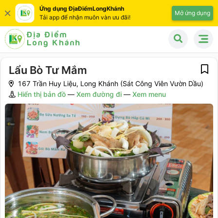
Ứng dụng ĐịaĐiểmLongKhánh
Mở ứng dụng
Tải app để nhận muôn vàn ưu đãi!
Lẩu Bò Tư Mắm
167 Trần Huy Liệu, Long Khánh (Sát Công Viên Vườn Dầu)
Hiển thị bản đồ
—
Xem đường đi
—
Xem menu