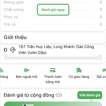
Không gian
0
Đánh giá ngay
Chất lượng
0
Phục vụ
0
Giá cả
0
Giới thiệu
167 Trần Huy Liệu, Long Khánh (Sát Công
Địa điểm cụ thể
Viên Vườn Dầu)
Bàn ngoài trời
Thanh toán
Có giao hàng
Giữ xe máy
bằng thẻ
Đánh giá
từ cộng đồng
(
0
)
Viết đánh giá