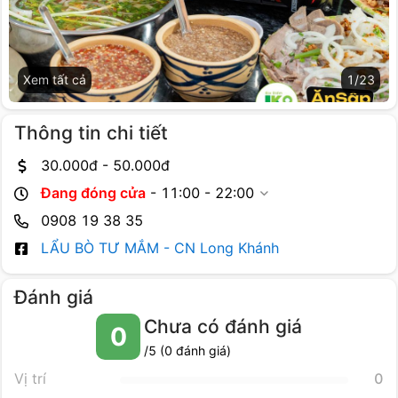
Xem tất cả
1
/
23
Thông tin chi tiết
30.000
đ -
50.000
đ
Đang đóng cửa
-
11:00 - 22:00
0908 19 38 35
LẨU BÒ TƯ MẮM - CN Long Khánh
Đánh giá
Chưa có đánh giá
0
/5 (
0
đánh giá)
Vị trí
0