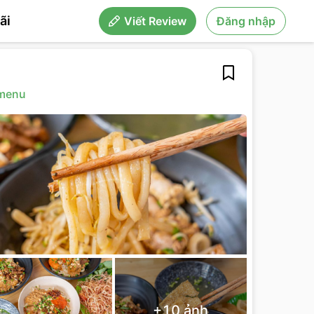
ãi
Viết Review
Đăng nhập
menu
+
10
ảnh