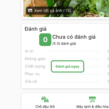
Xem tất cả ảnh (
15
)
Đánh giá
Chưa có đánh giá
0
/5 (
0
đánh giá)
Vị trí
Không gian
Chất lượng
Đánh giá ngay
Phục vụ
Giá cả
Chỗ đậu ôtô
Máy lạnh & điều hòa