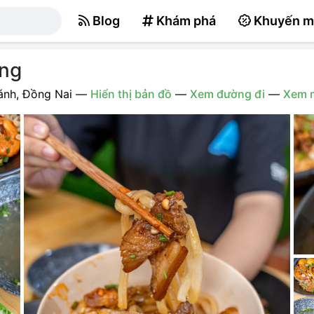
Blog
Khám phá
Khuyến m
ảng
ánh, Đồng Nai
—
Hiển thị bản đồ
—
Xem đường đi
—
Xem 