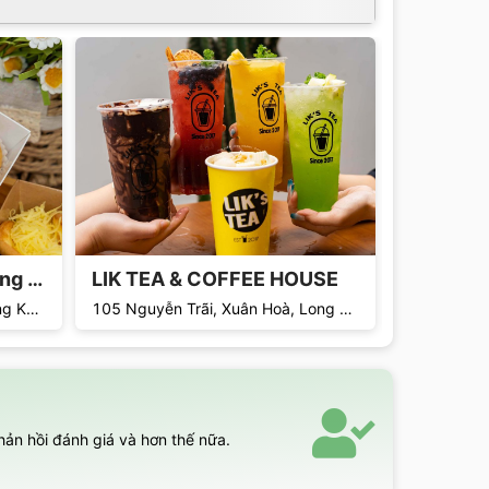
Dứa Kitchen: thiên đường bánh
LIK TEA & COFFEE HOUSE
Cơm tấm
97 Nguyễn Trãi, Xuân Hòa, Long Khánh, Đồng Nai
105 Nguyễn Trãi, Xuân Hoà, Long Khánh, Đồng Nai
hản hồi đánh giá và hơn thế nữa.