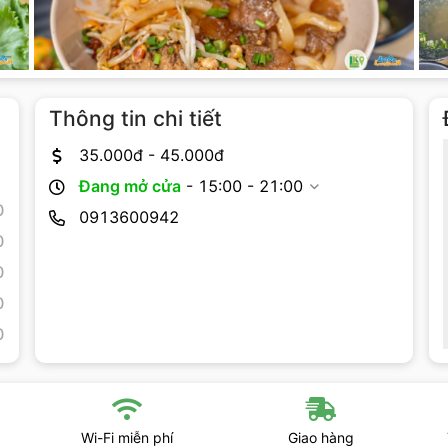
Thông tin chi tiết
35.000
đ -
45.000
đ
Đang mở cửa
-
15:00 - 21:00
0
0913600942
0
0
0
0
Wi-Fi miễn phí
Giao hàng