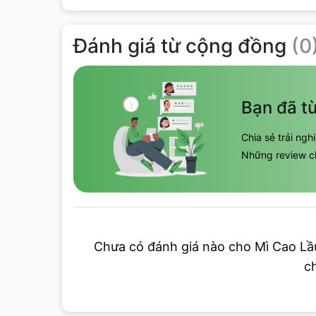
Đánh giá
từ cộng đồng
(
0
Bạn đã t
Chia sẻ trải ng
Những review ch
Chưa có đánh giá nào cho
Mì Cao Lầ
c