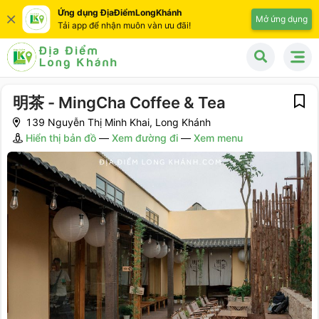
Ứng dụng ĐịaĐiểmLongKhánh
Mở ứng dụng
Tải app để nhận muôn vàn ưu đãi!
明茶 - MingCha Coffee & Tea
139 Nguyễn Thị Minh Khai, Long Khánh
Hiển thị bản đồ
—
Xem đường đi
—
Xem menu