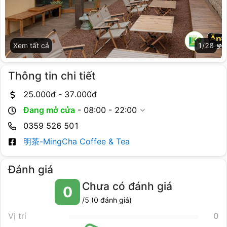
Xem tất cả
1
/
28
Thông tin chi tiết
25.000
đ -
37.000
đ
Đang mở cửa
-
08:00 - 22:00
0359 526 501
明茶-MingCha Coffee & Tea
Đánh giá
Chưa có đánh giá
0
/5 (
0
đánh giá)
Vị trí
0