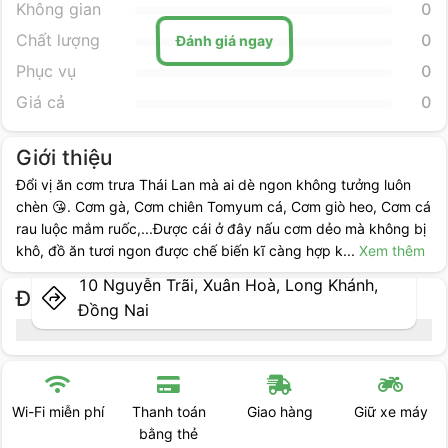
Không gian
0
Đánh giá ngay
Chất lượng
0
Phục vụ
0
Giá cả
0
Giới thiệu
Đổi vị ăn cơm trưa Thái Lan mà ai dè ngon không tưởng luôn
chèn 😘. Cơm gà, Cơm chiên Tomyum cá, Cơm giò heo, Cơm cá
rau luộc mắm ruốc,...Được cái ở đây nấu cơm dẻo mà không bị
khô, đồ ăn tươi ngon được chế biến kĩ càng hợp k
...
Xem thêm
10 Nguyễn Trãi, Xuân Hoà, Long Khánh,
Địa điểm cụ thể
Đồng Nai
Thanh toán
Giao hàng
Giữ xe máy
Có giao hàng
bằng thẻ