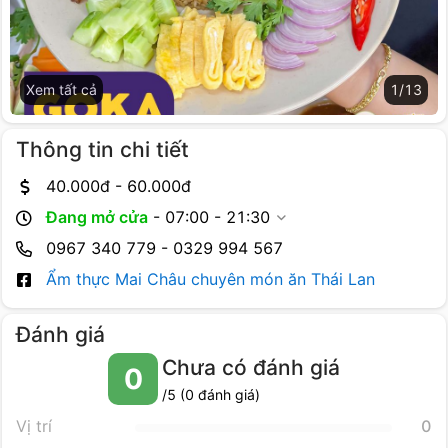
Xem tất cả
1
/
13
Thông tin chi tiết
40.000
đ -
60.000
đ
Đang mở cửa
-
07:00 - 21:30
0967 340 779 - 0329 994 567
Ẩm thực Mai Châu chuyên món ăn Thái Lan
Đánh giá
Chưa có đánh giá
0
/5 (
0
đánh giá)
Vị trí
0