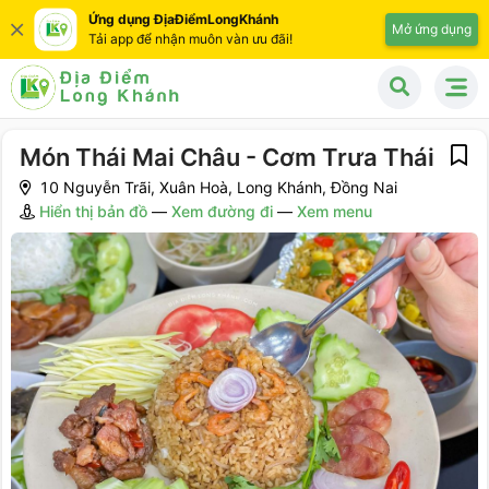
Ứng dụng ĐịaĐiểmLongKhánh
Mở ứng dụng
Tải app để nhận muôn vàn ưu đãi!
Món Thái Mai Châu - Cơm Trưa Thái
10 Nguyễn Trãi, Xuân Hoà, Long Khánh, Đồng Nai
Hiển thị bản đồ
—
Xem đường đi
—
Xem menu