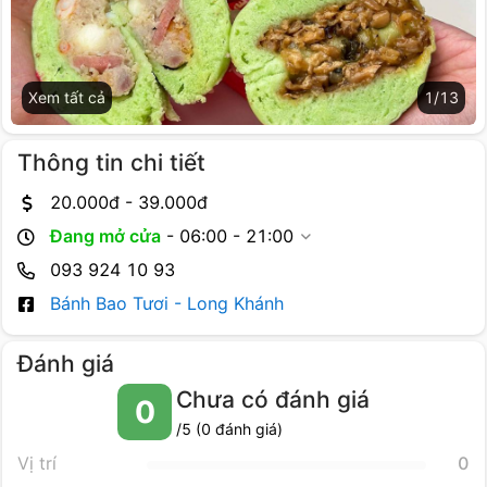
Xem tất cả
1
/
13
Thông tin chi tiết
20.000
đ -
39.000
đ
Đang mở cửa
-
06:00 - 21:00
093 924 10 93
Bánh Bao Tươi - Long Khánh
Đánh giá
Chưa có đánh giá
0
/5 (
0
đánh giá)
Vị trí
0