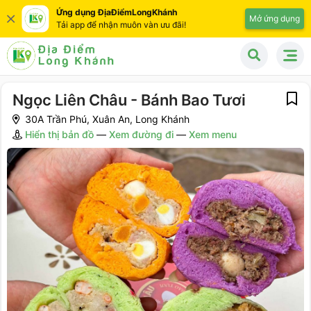
Ứng dụng ĐịaĐiểmLongKhánh
Mở ứng dụng
Tải app để nhận muôn vàn ưu đãi!
Ngọc Liên Châu - Bánh Bao Tươi
30A Trần Phú, Xuân An, Long Khánh
Hiển thị bản đồ
—
Xem đường đi
—
Xem menu