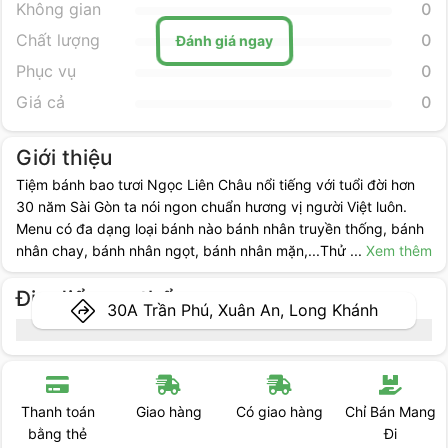
Không gian
0
Chất lượng
0
Đánh giá ngay
Phục vụ
0
Giá cả
0
Giới thiệu
Tiệm bánh bao tươi Ngọc Liên Châu nổi tiếng với tuổi đời hơn
30 năm Sài Gòn ta nói ngon chuẩn hương vị người Việt luôn.
Menu có đa dạng loại bánh nào bánh nhân truyền thống, bánh
nhân chay, bánh nhân ngọt, bánh nhân mặn,...Thử
...
Xem thêm
Địa điểm cụ thể
30A Trần Phú, Xuân An, Long Khánh
Thanh toán
Giao hàng
Có giao hàng
Chỉ Bán Mang
bằng thẻ
Đi