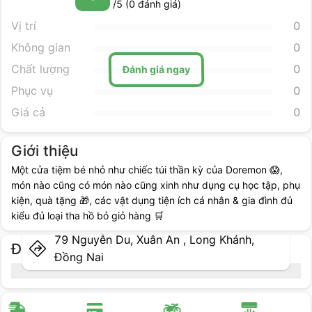
/5 (
0
đánh giá)
Vị trí
0
Không gian
0
Chất lượng
0
Đánh giá ngay
Phục vụ
0
Giá cả
0
Giới thiệu
Một cửa tiệm bé nhỏ như chiếc túi thần kỳ của Doremon 😱,
món nào cũng có món nào cũng xinh như dụng cụ học tập, phụ
kiện, quà tặng 🎁, các vật dụng tiện ích cá nhân & gia đình đủ
kiểu đủ loại tha hồ bỏ giỏ hàng 🛒
79 Nguyễn Du, Xuân An , Long Khánh,
Địa điểm cụ thể
Đồng Nai