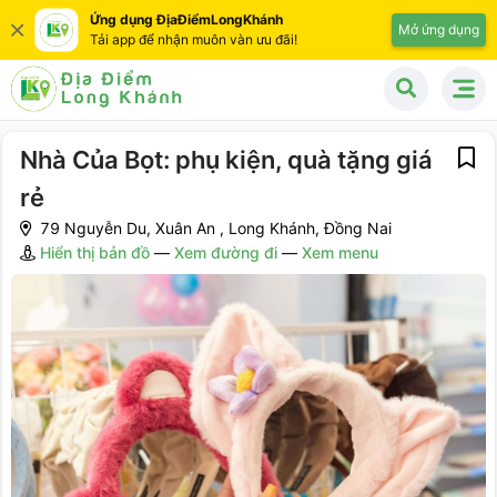
Ứng dụng ĐịaĐiểmLongKhánh
Mở ứng dụng
Tải app để nhận muôn vàn ưu đãi!
Nhà Của Bọt: phụ kiện, quà tặng giá
rẻ
79 Nguyễn Du, Xuân An , Long Khánh, Đồng Nai
Hiển thị bản đồ
—
Xem đường đi
—
Xem menu