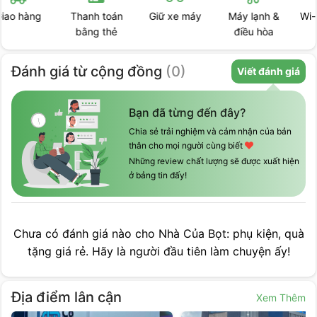
Thanh toán
Giữ xe máy
Máy lạnh &
Wi-Fi miễn phí
bằng thẻ
điều hòa
Đánh giá
từ cộng đồng
(
0
)
Viết đánh giá
Bạn đã từng đến đây?
Chia sẻ trải nghiệm và cảm nhận của bản
thân cho mọi người cùng biết
Những review chất lượng sẽ được xuất hiện
ở bảng tin đấy!
Chưa có đánh giá nào cho
Nhà Của Bọt: phụ kiện, quà
tặng giá rẻ
. Hãy là người đầu tiên làm chuyện ấy!
Địa điểm lân cận
Xem Thêm