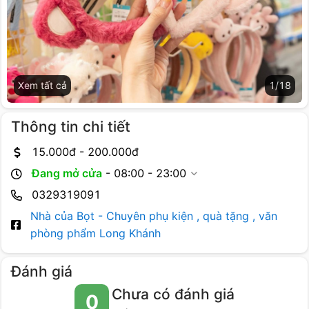
Xem tất cả
1
/
18
Thông tin chi tiết
15.000
đ -
200.000
đ
Đang mở cửa
-
08:00 - 23:00
0329319091
Nhà của Bọt - Chuyên phụ kiện , quà tặng , văn
phòng phẩm Long Khánh
Đánh giá
Chưa có đánh giá
0