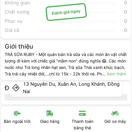
Không gian
0
Đánh giá ngay
Chất lượng
0
Phục vụ
0
Giá cả
0
Giới thiệu
TRÀ SỮA RUBY - Một quán bán trà sữa và các món ăn vặt chất
lượng đi kèm với chiếc giá "mầm non" đúng nghĩa 😱. Các món
nước như Trà long nhãn hạt sen, Trà sữa Thái xanh khúc bạch,
Trà trái cây nhiệt đới,...chỉ từ 15k - 22k thôi nè. Ph
...
Xem thêm
13 Nguyễn Du, Xuân An, Long Khánh, Đồng
Địa điểm cụ thể
Nai
Giao hàng
Thanh toán
Giữ xe máy
Có giao hàng
bằng thẻ