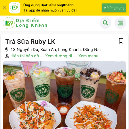
Ứng dụng ĐịaĐiểmLongKhánh
Mở ứng dụng
Tải app để nhận muôn vàn ưu đãi!
Trà Sữa Ruby LK
13 Nguyễn Du, Xuân An, Long Khánh, Đồng Nai
Hiển thị bản đồ
—
Xem đường đi
—
Xem menu