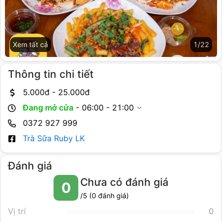
Xem tất cả
1
/
22
Thông tin chi tiết
5.000
đ -
25.000
đ
Đang mở cửa
-
06:00 - 21:00
0372 927 999
Trà Sữa Ruby LK
Đánh giá
Chưa có đánh giá
0
/5 (
0
đánh giá)
Vị trí
0