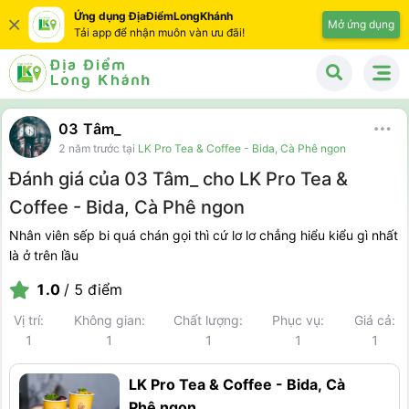
Ứng dụng ĐịaĐiểmLongKhánh
Mở ứng dụng
Tải app để nhận muôn vàn ưu đãi!
03 Tâm_
2 năm trước
tại
LK Pro Tea & Coffee - Bida, Cà Phê ngon
Đánh giá của 03 Tâm_ cho LK Pro Tea &
Coffee - Bida, Cà Phê ngon
Nhân viên sếp bi quá chán gọi thì cứ lơ lơ chẳng hiểu kiểu gì nhất
là ở trên lầu
1.0
/ 5 điểm
Vị trí:
Không gian:
Chất lượng:
Phục vụ:
Giá cả:
1
1
1
1
1
LK Pro Tea & Coffee - Bida, Cà
Phê ngon