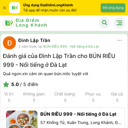
Ứng dụng ĐịaĐiểmLongKhánh
Mở ứng dụng
Tải app để nhận muôn vàn ưu đãi!
Đình Lập Trần
3 năm trước
tại
BÚN RIÊU 999 - Nổi tiếng ở Đà Lạt
Đánh giá của Đình Lập Trần cho BÚN RIÊU
999 - Nổi tiếng ở Đà Lạt
Quá ngon.xin cảm ơn quan bún.môc tuyệt vời
5.0
/ 5 điểm
Vị trí:
Không gian:
Chất lượng:
Phục vụ:
Giá cả:
5
5
5
5
5
BÚN RIÊU 999 - Nổi tiếng ở Đà Lạt
57 Khổng Tử, Xuân Trung, Long Khánh, Đồng Nai