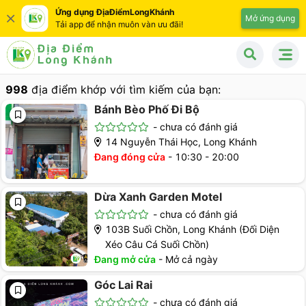
Ứng dụng ĐịaĐiểmLongKhánh
Mở ứng dụng
Tải app để nhận muôn vàn ưu đãi!
998
địa điểm khớp với tìm kiếm của bạn:
Bánh Bèo Phố Đi Bộ
-
chưa có đánh giá
14 Nguyễn Thái Học, Long Khánh
Đang đóng cửa
-
10:30 - 20:00
Dừa Xanh Garden Motel
-
chưa có đánh giá
103B Suối Chồn, Long Khánh (Đối Diện
Xéo Câu Cá Suối Chồn)
Đang mở cửa
-
Mở cả ngày
Góc Lai Rai
-
chưa có đánh giá